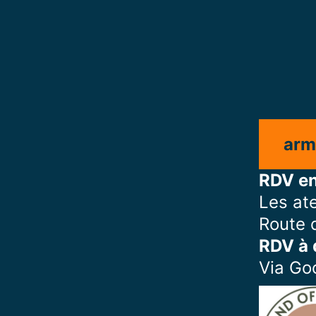
arm
RDV en
Les ate
Route 
RDV à 
Via Go