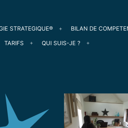
ess
IE STRATEGIQUE®
BILAN DE COMPETE
Ouvrir
le
TARIFS
QUI SUIS-JE ?
Ouvrir
Ouvrir
menu
le
le
menu
menu