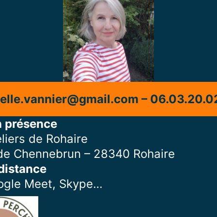
elle.vannier@gmail.com – 06.03.20.0
 présence
liers de Rohaire
de Chennebrun – 28340 Rohaire
distance
ogle Meet, Skype…