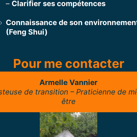
–
Clarifier ses compétences
Connaissance de son environnemen
(Feng Shui)
Pour me contacter
Armelle Vannier
teuse de transition – Praticienne de m
être