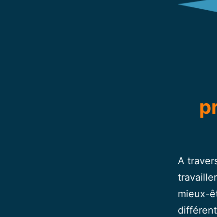
p
A traver
travaill
mieux-êt
différen