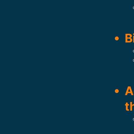
B
A
t