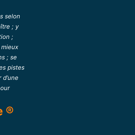
s selon
tre ; y
tion ;
; mieux
ns ; se
es pistes
r d’une
pour
e ®