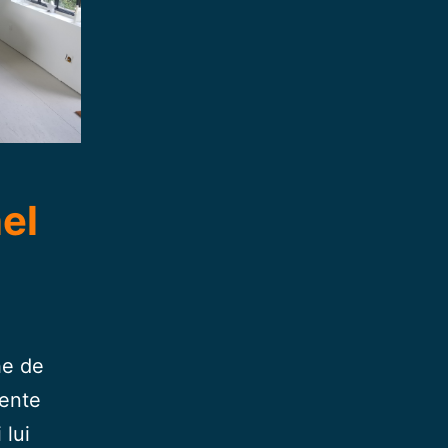
el
he de
sente
 lui