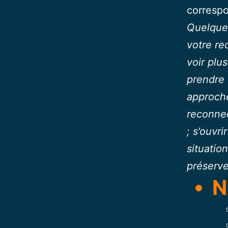
correspo
Quelque
votre re
voir plus
prendre 
approche
reconnec
; s’ouvri
situatio
préserv
N